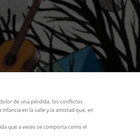
dolor de una pérdida, los conflictos
nfancia en la calle y la amistad que, en
vida que a veces se comporta como el