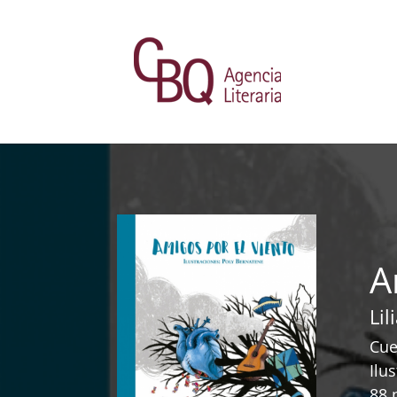
A
Li
Cue
Ilu
88 