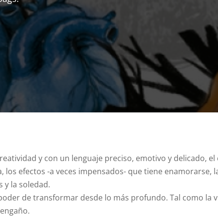
reatividad y con un lenguaje preciso, emotivo y delicado, el 
 los efectos -a veces impensados- que tiene enamorarse, la i
 y la soledad.
 poder de transformar desde lo más profundo. Tal como la 
esengaño.