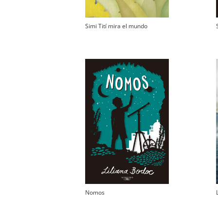
Simi Tití mira el mundo
Nomos