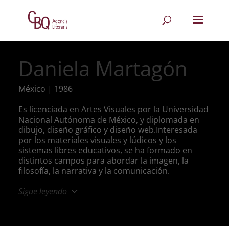
Daniela Martagón
México | 1986
Es licenciada en Artes Visuales por la Universidad
Nacional Autónoma de México, y diplomada en
dibujo, diseño gráfico y diseño web.Interesada
por los materiales visuales y lúdicos y los
sistemas libres educativos, se ha formado en
distintos campos para abordar la imagen, la
filosofía, la narrativa y la comunicación.
Sigue leyendo