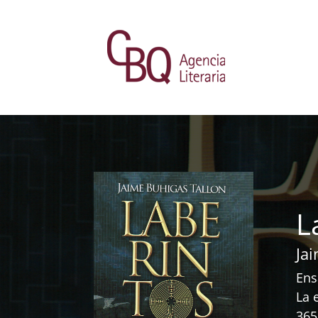
L
Ja
Ens
La 
365