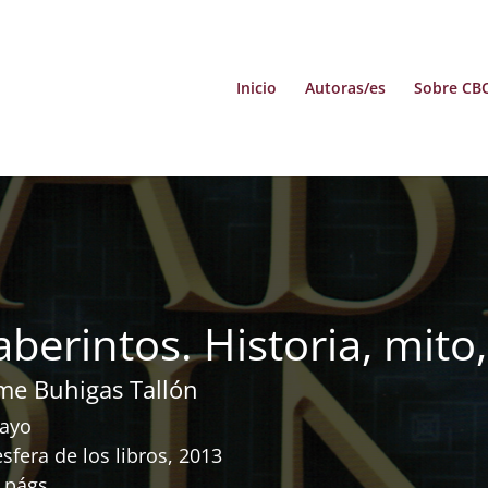
Inicio
Autoras/es
Sobre CB
aberintos. Historia, mito
ime Buhigas Tallón
ayo
esfera de los libros, 2013
 págs.