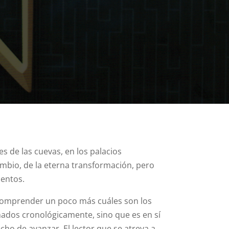
s de las cuevas, en los palacios
ambio, de la eterna transformación, pero
mentos.
 comprender un poco más cuáles son los
ados cronológicamente, sino que es en sí
cho de avanzar. El lector que se atreva a