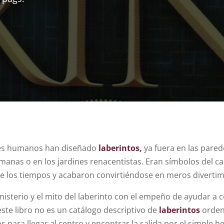
eres humanos han diseñado
laberintos
,
ya fuera en las parede
romanas o en los jardines renacentistas. Eran símbolos del c
 de los tiempos y acabaron convirtiéndose en meros diverti
misterio y el mito del laberinto con el empeño de ayudar a
te libro no es un catálogo descriptivo de
laberintos
orden
 para llegar al centro y encontrar la salida por el simple he