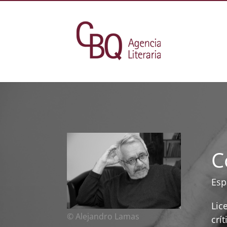
C
Esp
Lic
© Alejandro Lamas
crí