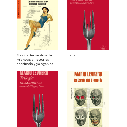
Nick Carter se divierte
París
mientras el lector es
asesinado y yo agonizo