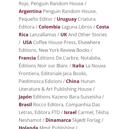
Rojo, Penguin Random House /
Argentina
Penguin Random House,
Pequeño Editor /
Uruguay
Criatura
Editora /
Colombia
Laguna Libros /
Costa
Rica
Lanzallamas /
UK
And Other Stories
/
USA
Coffee House Press, Elsewhere
Editions, New York Review Books /
Francia
Éditions De L’arbre, Notabilia,
Éditions Noir sur Blanc /
Italia
La Nouva
Frontiera, Editoriale Jaca Books,
Piedimosca Edizioni /
China
Hunan
Literature & Art Publishing House /
Japón
Editions Kazeno Bara-Suiseisha /
Brasil
Rocco Editora, Companhia Das
Letras, Editora FTD /
Israel
Carmel, Tésha
Neshamot /
Dinamarca
Skjødt Forlag /
Holanda
Mmit Publishing /