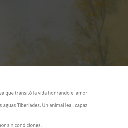
ea que transitó la vida honrando el amor.
s aguas Tiberíades. Un animal leal, capaz
mor sin condiciones.