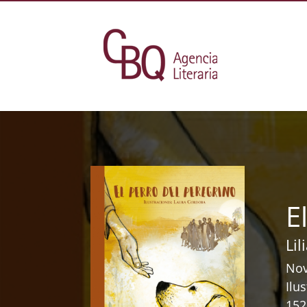
E
Li
Nov
Ilu
152