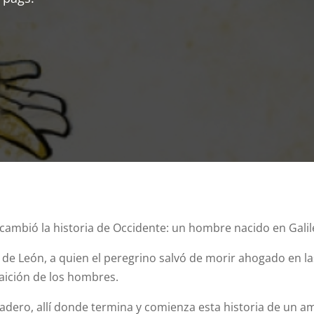
cambió la historia de Occidente: un hombre nacido en Galil
a de León, a quien el peregrino salvó de morir ahogado en la
traición de los hombres.
l madero, allí donde termina y comienza esta historia de un a