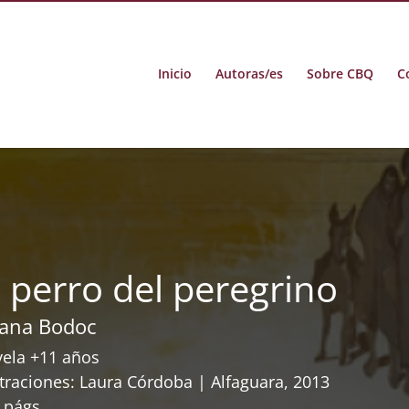
Inicio
Autoras/es
Sobre CBQ
C
l perro del peregrino
liana Bodoc
ela +11 años
straciones: Laura Córdoba | Alfaguara, 2013
 págs.