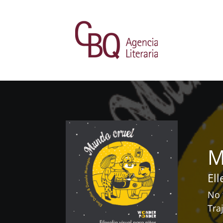
M
El
No 
Tra