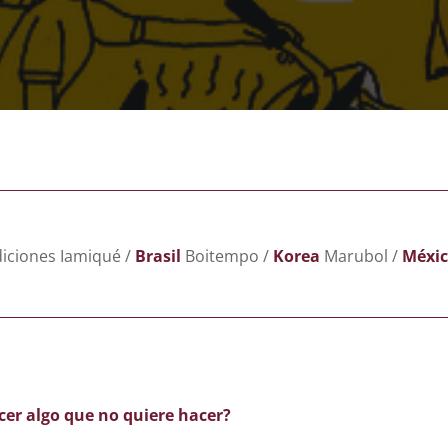
iciones Iamiqué /
Brasil
Boitempo /
Korea
Marubol /
Méxic
acer algo que no quiere hacer?