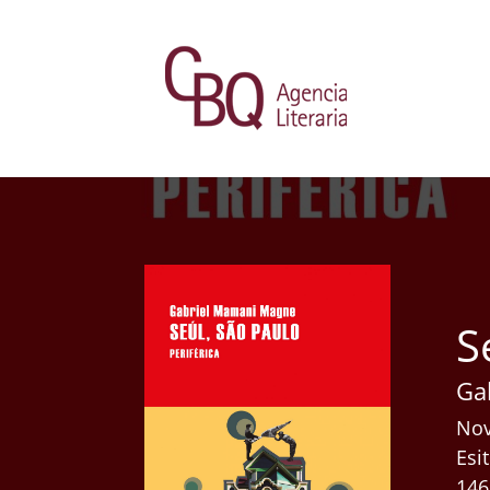
S
Ga
Nov
Esi
146