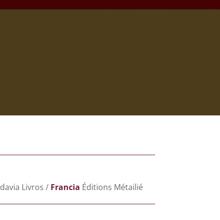
davia Livros /
Francia
Éditions Métailié