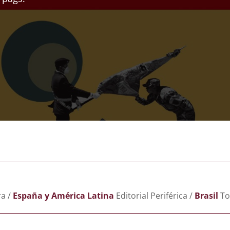
a /
España y América Latina
Editorial Periférica ​/
Brasil
To