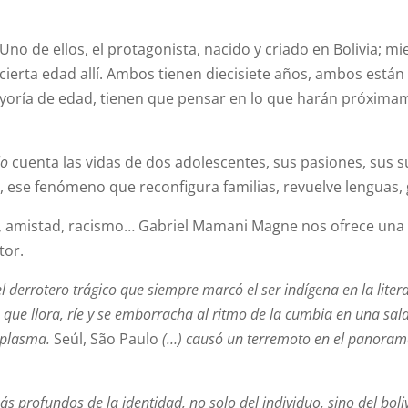
Uno de ellos, el protagonista, nacido y criado en Bolivia; mi
 cierta edad allí. Ambos tienen diecisiete años, ambos están 
ayoría de edad, tienen que pensar en lo que harán próxima
lo
cuenta las vidas de dos adolescentes, sus pasiones, sus 
, ese fenómeno que reconfigura familias, revuelve lenguas,
ón, amistad, racismo… Gabriel Mamani Magne nos ofrece una 
tor.
 el derrotero trágico que siempre marcó el ser indígena en la lit
 que llora, ríe y se emborracha al ritmo de la cumbia en una sa
e plasma.
Seúl, São Paulo
(…) causó un terremoto en el panorama 
s profundos de la identidad, no solo del individuo, sino del boliv