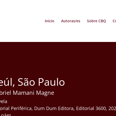
Inicio
Autoras/es
Sobre CBQ
C
eúl, São Paulo
briel Mamani Magne
ela
torial Periférica, Dum Dum Editora, Editorial 3600, 20
 págs.