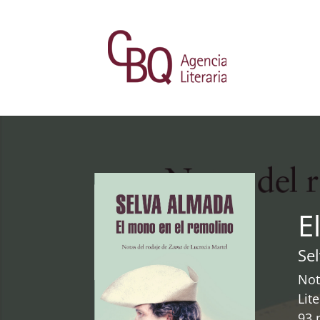
E
Se
Not
Lit
93 