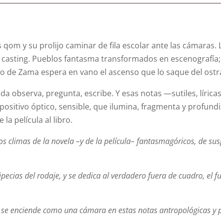
s qom y su prolijo caminar de fila escolar ante las cámaras
. El casting. Pueblos fantasma transformados en escenografía
de Zama espera en vano el ascenso que lo saque del ostra
ada observa, pregunta, escribe. Y esas notas —sutiles, lír
spositivo óptico, sensible, que ilumina, fragmenta y profundi
la película al libro.
s climas de la novela –y de la película– fantasmagóricos, de su
ipecias del rodaje, y se dedica al verdadero fuera de cuadro, el 
 se enciende como una cámara en estas notas antropológicas y p